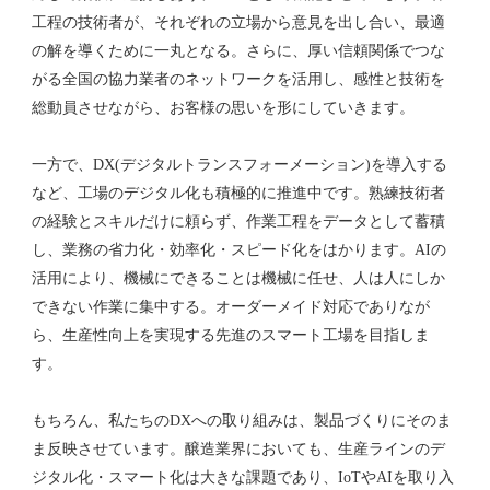
工程の技術者が、それぞれの立場から意見を出し合い、最適
の解を導くために一丸となる。さらに、厚い信頼関係でつな
がる全国の協力業者のネットワークを活用し、感性と技術を
総動員させながら、お客様の思いを形にしていきます。
一方で、DX(デジタルトランスフォーメーション)を導入する
など、工場のデジタル化も積極的に推進中です。熟練技術者
の経験とスキルだけに頼らず、作業工程をデータとして蓄積
し、業務の省力化・効率化・スピード化をはかります。AIの
活用により、機械にできることは機械に任せ、人は人にしか
できない作業に集中する。オーダーメイド対応でありなが
ら、生産性向上を実現する先進のスマート工場を目指しま
す。
もちろん、私たちのDXへの取り組みは、製品づくりにそのま
ま反映させています。醸造業界においても、生産ラインのデ
ジタル化・スマート化は大きな課題であり、IoTやAIを取り入