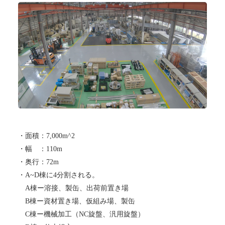
・面積：7,000m^2
・幅 ：110m
・奥行：72m
・A~D棟に4分割される。
A棟ー溶接、製缶、出荷前置き場
B棟ー資材置き場、仮組み場、製缶
C棟ー機械加工（NC旋盤、汎用旋盤）