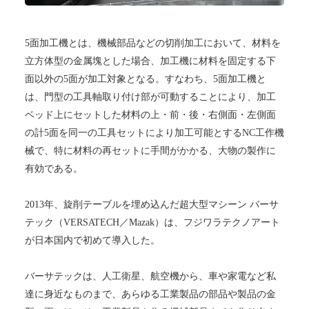
5面加工機とは、機械部品などの切削加工において、材料を
立方体型の金属塊とした場合、加工機に材料を固定する下
面以外の5面が加工対象となる。すなわち、5面加工機と
は、門型の工具軸取り付け部が可動することにより、加工
ベッド上にセットした材料の上・前・後・右側面・左側面
の計5面を同一の工具セットにより加工可能とするNC工作機
械で、特に材料の再セットに手間がかかる、大物の製作に
有効である。
2013年、旋削テーブルを埋め込んだ超大型マシーン バーサ
テック（VERSATECH／Mazak）は、フジワラテクノアート
が日本国内で初めて導入した。
バーサテックは、人工衛星、航空機から、車や家電など私
達に身近なものまで、あらゆる工業製品の部品や製品の金