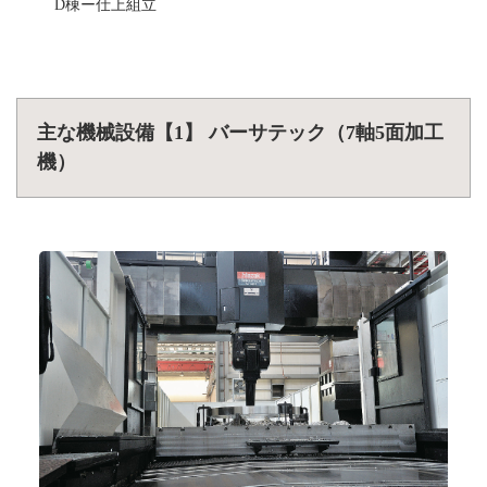
D棟ー仕上組立
主な機械設備【1】 バーサテック（7軸5面加工
機）