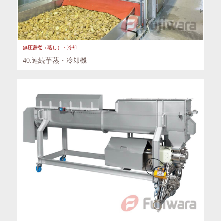
無圧蒸煮（蒸し）・冷却
40.連続芋蒸・冷却機