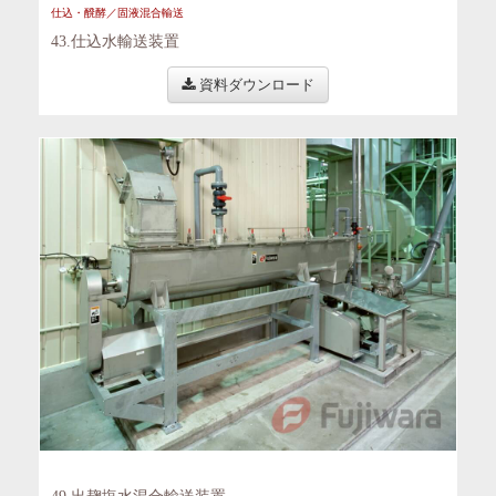
仕込・醗酵／固液混合輸送
43.仕込水輸送装置
資料ダウンロード