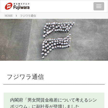
M
E
HOME
フジワラ通信
N
U
フジワラ通信
内閣府「男女間賃金格差について考えるシン
ポジウム」に副社長が登壇しました