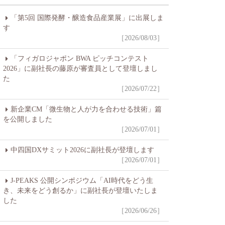
「第5回 国際発酵・醸造食品産業展」に出展しま
す
［2026/08/03］
「フィガロジャポン BWA ピッチコンテスト
2026」に副社長の藤原が審査員として登壇しまし
た
［2026/07/22］
新企業CM「微生物と人が力を合わせる技術」篇
を公開しました
［2026/07/01］
中四国DXサミット2026に副社長が登壇します
［2026/07/01］
J-PEAKS 公開シンポジウム「AI時代をどう生
き、未来をどう創るか」に副社長が登壇いたしま
した
［2026/06/26］